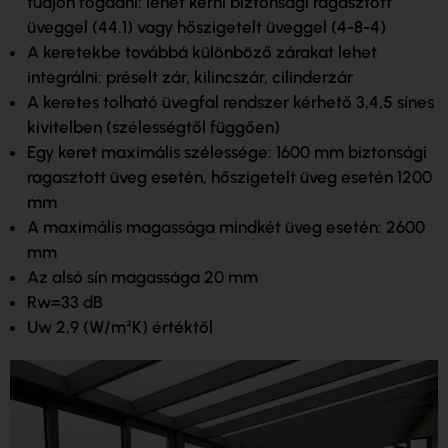
tudjon fogadni: lehet kérni biztonsági ragasztott
üveggel (44.1) vagy hőszigetelt üveggel (4-8-4)
A keretekbe továbbá különböző zárakat lehet
integrálni: préselt zár, kilincszár, cilinderzár
A keretes tolható üvegfal rendszer kérhető 3,4,5 sínes
kivitelben (szélességtől függően)
Egy keret maximális szélessége: 1600 mm biztonsági
ragasztott üveg esetén, hőszigetelt üveg esetén 1200
mm
A maximális magassága mindkét üveg esetén: 2600
mm
Az alsó sín magassága 20 mm
Rw=33 dB
Uw 2,9 (W/m²K) értéktől