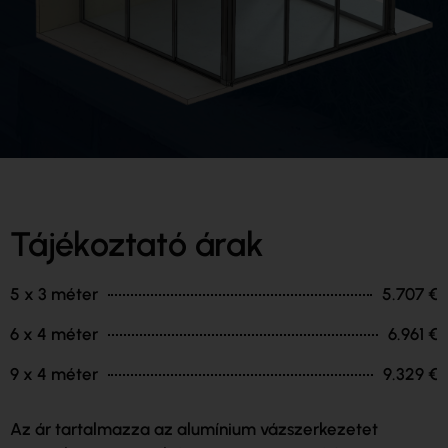
Tájékoztató árak
5 x 3 méter
5.707 €
6 x 4 méter
6.961 €
9 x 4 méter
9.329 €
Az ár tartalmazza az alumínium vázszerkezetet