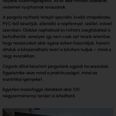
időjárás viszontagságaitól. Az év akár minden szakában
védelmet nyújthatnak teraszának.
A pergola nyitható tetejét speciális, kiváló strapabírású
PVC-ből készítjük, ellenálló a napfénnyel, széllel, esővel
szemben. Oldalai naphálóval és tolható üvegfalakkal is
befedhetők, amelyek így nem csak azt teszik lehetővé,
hogy teraszunkat akár egész évben használjuk, hanem
általuk a kihasználható teret is bővíteni tudjuk – mind a
négy évszakban.
Cégünk álltal készített pergoláink egyedi tervezésűek,
figyelembe véve mind a praktikusságot, mind az
esztétikai igényeket.
Egyetlen összefüggő darabbal akár 100
négyzetméternyi terület is lefedhető.