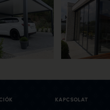
tó üvegfal -
Tolható üvegfa
tes
keret nélküli
EKINTÉS
MEGTEKINTÉS
CIÓK
KAPCSOLAT