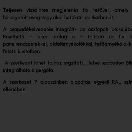
Teljesen vízszintes megjelenés fix tetővel, amely 
hőszigetelt üveg vagy akár hőtükrös polikarbonát.
A csapadékelvezetés integrált- az oszlopok belsejéb
Bővíthető – akár utólag is – tolható és fix üve
panelrendszerekkel, oldalárnyékolókkal, tetőárnyékolókka
feletti kivitelben.
A szerkezet lehet falhoz rögzített, illetve szabadon álló 
integrálható a pergola.
A szerkezet 7 alapszínben alapáras, egyedi RAL szín
ellenében.