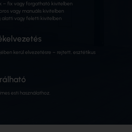
 – fix vagy forgatható kivitelben
ros vagy manuális kivitelben
latti vagy feletti kivitelben
ékelvezetés
ében kerül elvezetésre – rejtett, esztétikus
grálható
lmes esti használathoz.