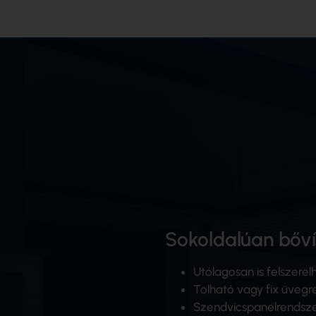
Sokoldalúan bőví
Utólagosan is felszerel
Tolható vagy fix üvegre
Szendvicspanelrendsz