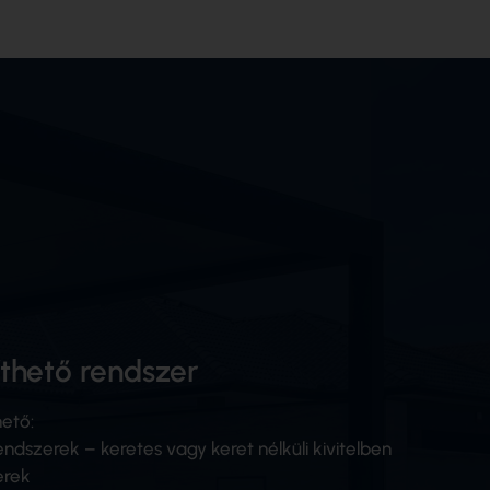
thető rendszer
hető:
ndszerek – keretes vagy keret nélküli kivitelben
erek