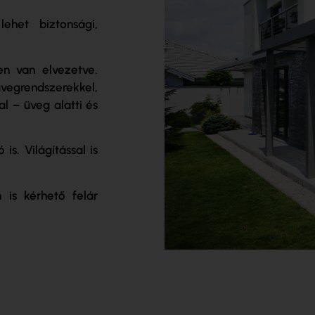
lehet biztonsági,
en van elvezetve.
grendszerekkel,
l – üveg alatti és
is. Világítással is
 is kérhető felár