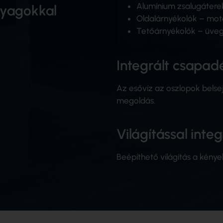
Alumínium zsalugáterek
anyagokkal
Oldalárnyékolók – moto
Tetőárnyékolók – üveg a
Integrált csapad
Az esővíz az oszlopok belsej
megoldás.
Világítással inte
Beépíthető világítás a kénye