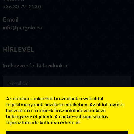
+36 30 791 2230
Email
info@pergola.hu
HÍRLEVÉL
Iratkozzon fel hírlevelünkre!
Az oldalon cookie-kat használunk a weboldal
FELIRATKOZÁS
teljesítményének növelése érdekében.
Az oldal további
használata a cookie-k használatára vonatkozó
beleegyezését jelenti. A cookie-val kapcsolatos
tájékoztató ide kattintva érhető el.